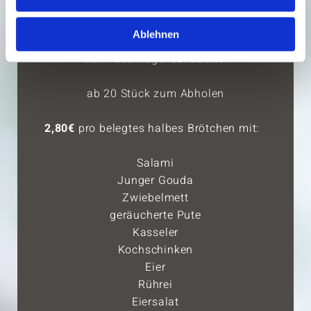
Alle unsere Brötchen werden mit Liebe zum
Geschmack dekoriert. Zum Anbeißen
Ablehnen
schön,
denn das Auge isst zuerst.
ab 20 Stück zum Abholen
2,80€
pro belegtes halbes Brötchen mit:
Salami
Junger Gouda
Zwiebelmett
geräucherte Pute
Kasseler
Kochschinken
Eier
Rührei
Eiersalat