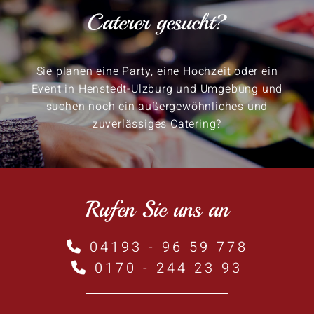
Caterer gesucht?
Sie planen eine Party, eine Hochzeit oder ein
Event in Henstedt-Ulzburg und Umgebung und
suchen noch ein außergewöhnliches und
zuverlässiges Catering?
Rufen Sie uns an
04193 - 96 59 778

0170 - 244 23 93
