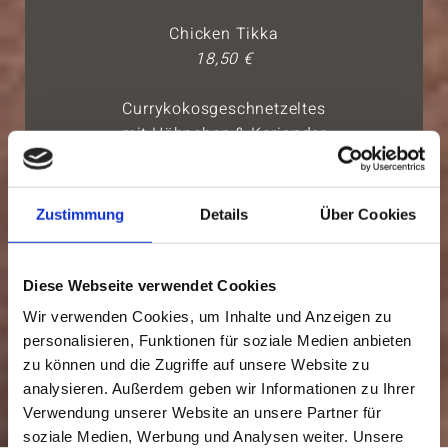
Chicken Tikka
18,50 €
Currykokosgeschnetzeltes
mit Hähnchen & Koriander
18,50 €
inkl. jeweils mit Reis oder Couscous!
Zustimmung
Details
Über Cookies
Auch im nostalgischem Streetfood-
Wagen servierbar!
Diese Webseite verwendet Cookies
Wir verwenden Cookies, um Inhalte und Anzeigen zu
Alle Gerichte verstehen sich
personalisieren, Funktionen für soziale Medien anbieten
zzgl. gesetzlicher MwSt.
zu können und die Zugriffe auf unsere Website zu
analysieren. Außerdem geben wir Informationen zu Ihrer
Verwendung unserer Website an unsere Partner für
soziale Medien, Werbung und Analysen weiter. Unsere