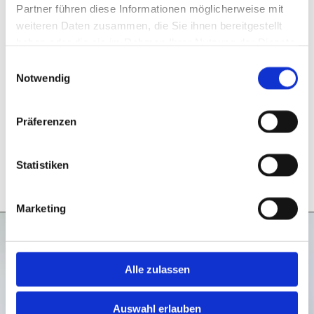
Partner führen diese Informationen möglicherweise mit
weiteren Daten zusammen, die Sie ihnen bereitgestellt
haben oder die sie im Rahmen Ihrer Nutzung der Dienste
CATERING FÜR FIRMEN
gesammelt haben.
Einwilligungsauswahl
Meeting Kitchen
Notwendig
Beeindrucken Sie Ihre Gäste, Kunden &
Präferenzen
Partner mit erstklassigem Fingerfood, Canapes,
Sandwiches, Bowls, belegten Brötchen,
Statistiken
Smorrebroed oder Obstcup`s.
Marketing
Alle zulassen
Fingerfood
Auswahl erlauben